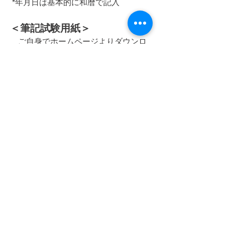
 *年月日は基本的に和暦で記入
＜筆記試験用紙＞
　ご自身でホームページよりダウンロ
ードしてください。
http://www.kyudo-tokyo3.jp/
＜初めて審査を受審される場合
＞
記載漏れ、書き直しなども予測される
ので、提出には余裕を持って早めに準
備してください。
書き方など、指導者に相談することを
おすすめします。
0
0
102