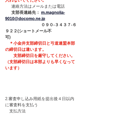
入れないでください。
　  連絡方法はメールまたは電話
　  支部長連絡先： 
m.magnolia-
9010@docomo.ne.jp
０９０-３４３７-６
９２２
(ショートメール不
可)　　　　　
＊小金井支部締切日と弓道連盟本部
の締切日は違います。
　　支部締切日を厳守してください。
（支部締切日は本部よりも早くなって
います）
2.審査申し込み用紙を提出後４日以内
に審査料を支払う
　支払方法