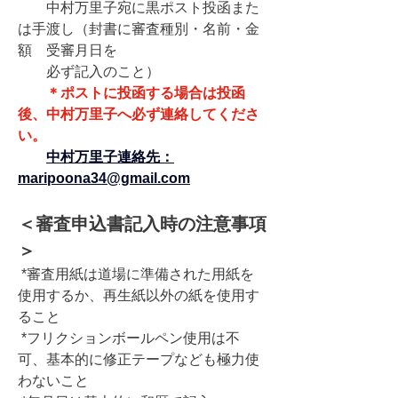
　　中村万里子宛に黒ポスト投函また
は手渡し（封書に審査種別・名前・金
額　受審月日を
　　必ず記入のこと）
＊ポストに投函する場合は投函
後、中村万里子へ必ず連絡してくださ
い。
中村万里子連絡先：
maripoona34@gmail.com
＜審査申込書記入時の注意事項
＞
 *審査用紙は道場に準備された用紙を
使用するか、再生紙以外の紙を使用す
ること
 *フリクションボールペン使用は不
可、基本的に修正テープなども極力使
わないこと