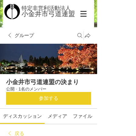
​​特定非営利活動法人
小金井市弓道連盟
グループ
小金井市弓道連盟の決まり
公開
·
1名のメンバー
参加する
ディスカッション
メディア
ファイル
戻る