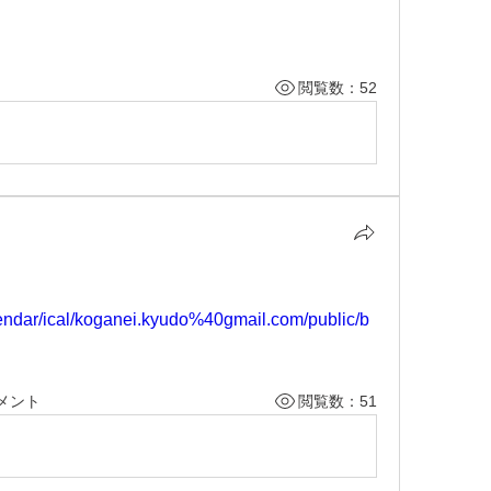
閲覧数：52
lendar/ical/koganei.kyudo%40gmail.com/public/b
メント
閲覧数：51