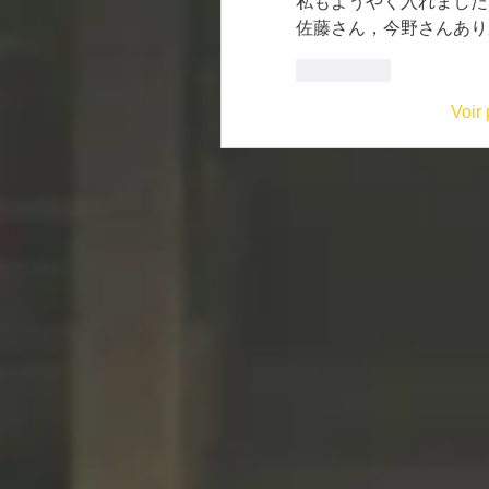
私もようやく入れました
佐藤さん，今野さんあり
J'aime
Voir