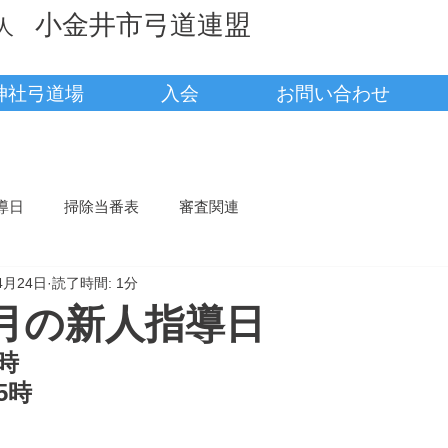
小金井市弓道連盟
法人
神社弓道場
入会
お問い合わせ
導日
掃除当番表
審査関連
4月24日
読了時間: 1分
5月の新人指導日
時
5時