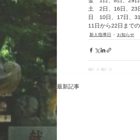
金　1日、8日、29日
土　2日、16日、23
日　10日、17日、3
11日から22日ま
新人指導日
お知らせ
最新記事