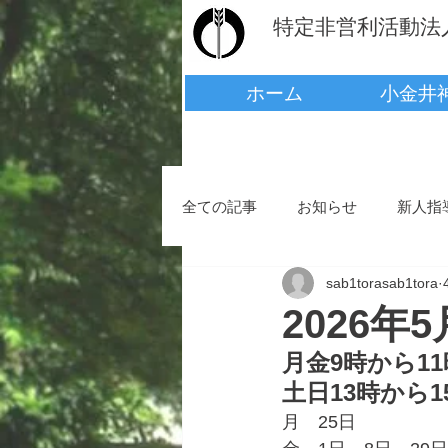
​​特定非営利活動
ホーム
小金井
全ての記事
お知らせ
新人指
sab1torasab1tora
2026年
月金9時から11
土日13時から1
月　25日