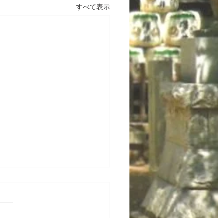
すべて表示
26年4月の新人指導日
9時から11時 土日13時から
 月 6日、13日、20日、27