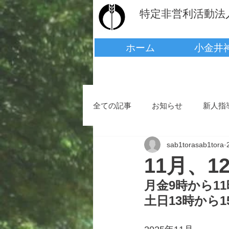
​​特定非営利活動
ホーム
小金井
全ての記事
お知らせ
新人指
sab1torasab1tora
11月、
月金9時から11
土日13時から1