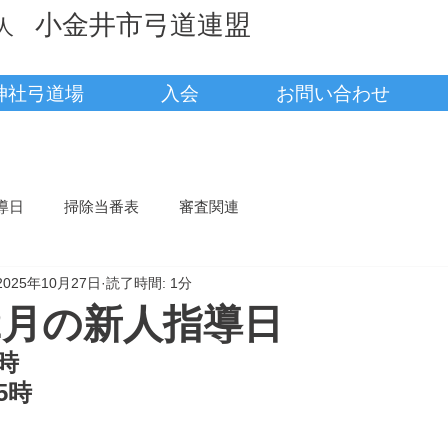
小金井市弓道連盟
法人
神社弓道場
入会
お問い合わせ
導日
掃除当番表
審査関連
2025年10月27日
読了時間: 1分
12月の新人指導日
時
5時