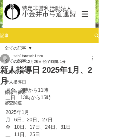
​​特定非営利活動法人
小金井市弓道連盟
記事
全ての記事
sab1torasab1tora
全ての記事
2024年12月26日
読了時間: 1分
新人指導日 2025年1月、2
お知らせ
月
新人指導日
月金　9時から11時
掃除当番表
土日　13時から15時
審査関連
2025年1月
月   6日、20日、27日
金   10日、17日、24日、31日
土   11日、25日