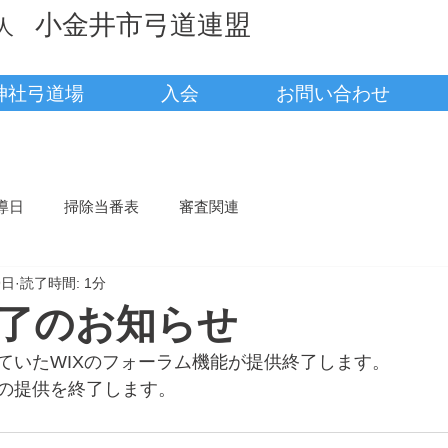
小金井市弓道連盟
法人
神社弓道場
入会
お問い合わせ
導日
掃除当番表
審査関連
9日
読了時間: 1分
了のお知らせ
ていたWIXのフォーラム機能が提供終了します。
の提供を終了します。