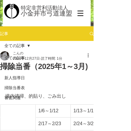
​​特定非営利活動法人
小金井市弓道連盟
記事
全ての記事
こんの
全ての記事
2024年12月27日
読了時間: 1分
掃除当番（2025年1～3月)
お知らせ
新人指導日
掃除当番表
境内清掃、的貼り、ごみ出し
審査関連
1/6～1/12
1/13～1/19
2/17～2/23
2/24～3/2